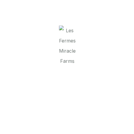
 MIRACLE 2021
TIONS MAINTENANT
ES
Suivez notre blog pour
Farms et voir les nouv
chaîne YouTube